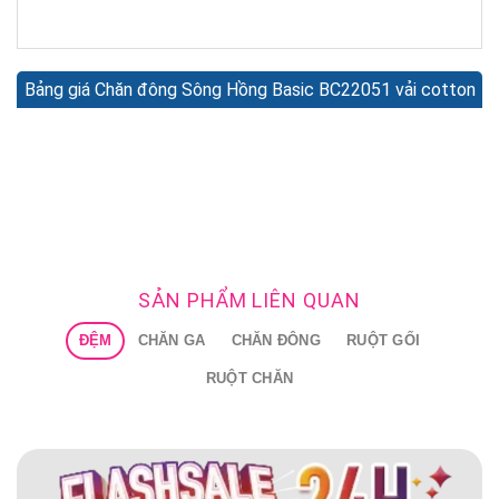
Bảng giá Chăn đông Sông Hồng Basic BC22051 vải cotton
SẢN PHẨM LIÊN QUAN
ĐỆM
CHĂN GA
CHĂN ĐÔNG
RUỘT GỐI
RUỘT CHĂN