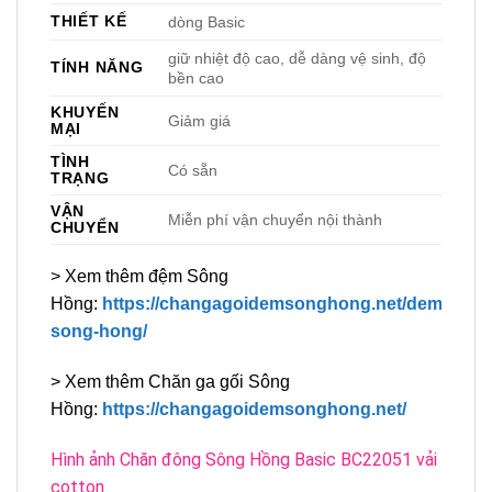
THIẾT KẾ
dòng Basic
giữ nhiệt độ cao, dễ dàng vệ sinh, độ
TÍNH NĂNG
bền cao
KHUYẾN
Giảm giá
MẠI
TÌNH
Có sẵn
TRẠNG
VẬN
Miễn phí vận chuyển nội thành
CHUYỂN
> Xem thêm đệm Sông
Hồng:
https://changagoidemsonghong.net/dem-
song-hong/
> Xem thêm Chăn ga gối Sông
Hồng:
https://changagoidemsonghong.net/
Hình ảnh Chăn đông Sông Hồng Basic BC22051 vải
cotton