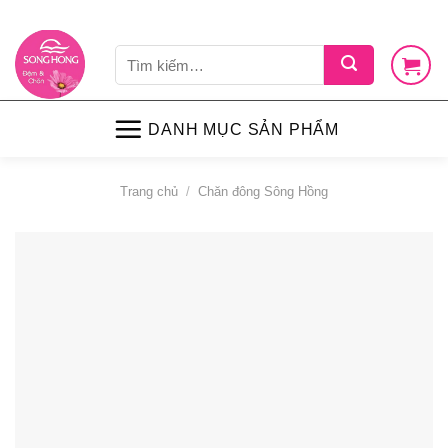
Skip
LIÊN HỆ
VỀ CHÚNG TÔI
CHÍNH SÁCH
TIN TỨC
SHOP
to
Tìm
content
kiếm:
DANH MỤC SẢN PHẨM
Trang chủ
/
Chăn đông Sông Hồng