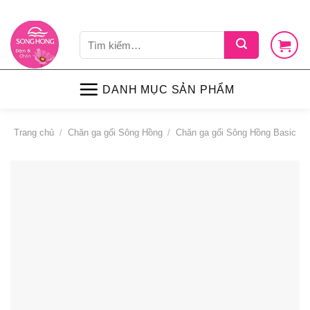
Skip
LIÊN HỆ
VỀ CHÚNG TÔI
CHÍNH SÁCH
TIN TỨC
SHOP
to
Tìm
content
kiếm:
DANH MỤC SẢN PHẨM
Trang chủ
/
Chăn ga gối Sông Hồng
/
Chăn ga gối Sông Hồng Basic