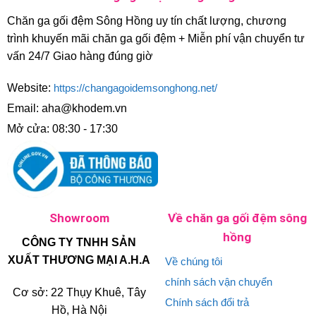
Chăn ga gối đệm Sông Hồng uy tín chất lượng, chương
trình khuyến mãi chăn ga gối đệm + Miễn phí vận chuyển tư
vấn 24/7 Giao hàng đúng giờ
Website:
https://changagoidemsonghong.net/
Email: aha@khodem.vn
Mở cửa: 08:30 - 17:30
Showroom
Về chăn ga gối đệm sông
hồng
CÔNG TY TNHH SẢN
XUẤT THƯƠNG MẠI A.H.A
Về chúng tôi
chính sách vận chuyển
Cơ sở: 22 Thụy Khuê, Tây
Chính sách đổi trả
Hồ, Hà Nội