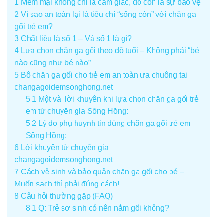
1
Mềm mại không chỉ là cảm giác, đó còn là sự bảo vệ
2
Vì sao an toàn lại là tiêu chí “sống còn” với chăn ga
gối trẻ em?
3
Chất liệu là số 1 – Và số 1 là gì?
4
Lựa chọn chăn ga gối theo độ tuổi – Không phải “bé
nào cũng như bé nào”
5
Bộ chăn ga gối cho trẻ em an toàn ưa chuộng tại
changagoidemsonghong.net
5.1
Một vài lời khuyên khi lựa chọn chăn ga gối trẻ
em từ chuyên gia Sông Hồng:
5.2
Lý do phụ huynh tin dùng chăn ga gối trẻ em
Sông Hồng:
6
Lời khuyên từ chuyên gia
changagoidemsonghong.net
7
Cách vệ sinh và bảo quản chăn ga gối cho bé –
Muốn sạch thì phải đúng cách!
8
Câu hỏi thường gặp (FAQ)
8.1
Q: Trẻ sơ sinh có nên nằm gối không?