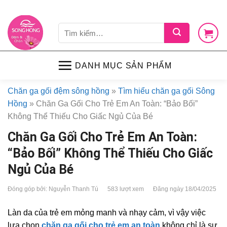
Skip
LIÊN HỆ
VỀ CHÚNG TÔI
CHÍNH SÁCH
TIN TỨC
SHOP
to
Tìm
content
kiếm:
DANH MỤC SẢN PHẨM
Chăn ga gối đệm sông hồng
»
Tìm hiểu chăn ga gối Sông
Hồng
»
Chăn Ga Gối Cho Trẻ Em An Toàn: “Bảo Bối”
Không Thể Thiếu Cho Giấc Ngủ Của Bé
Chăn Ga Gối Cho Trẻ Em An Toàn:
“Bảo Bối” Không Thể Thiếu Cho Giấc
Ngủ Của Bé
Đóng góp bởi: Nguyễn Thanh Tú
583 lượt xem
Đăng ngày 18/04/2025
Làn da của trẻ em mỏng manh và nhạy cảm, vì vậy việc
lựa chọn
chăn ga gối cho trẻ em an toàn
không chỉ là sự