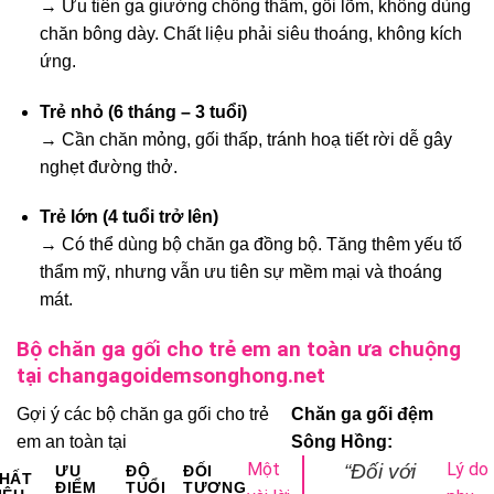
→ Ưu tiên ga giường chống thấm, gối lõm, không dùng
chăn bông dày. Chất liệu phải siêu thoáng, không kích
ứng.
Trẻ nhỏ (6 tháng – 3 tuổi)
→ Cần chăn mỏng, gối thấp, tránh hoạ tiết rời dễ gây
nghẹt đường thở.
Trẻ lớn (4 tuổi trở lên)
→ Có thể dùng bộ chăn ga đồng bộ. Tăng thêm yếu tố
thẩm mỹ, nhưng vẫn ưu tiên sự mềm mại và thoáng
mát.
Bộ chăn ga gối cho trẻ em an toàn ưa chuộng
tại changagoidemsonghong.net
Gợi ý các bộ chăn ga gối cho trẻ
Chăn ga gối đệm
em an toàn tại
Sông Hồng:
Một
Lý do
“Đối với
ƯU
ĐỘ
ĐỐI
HẤT
ĐIỂM
TUỔI
TƯỢNG