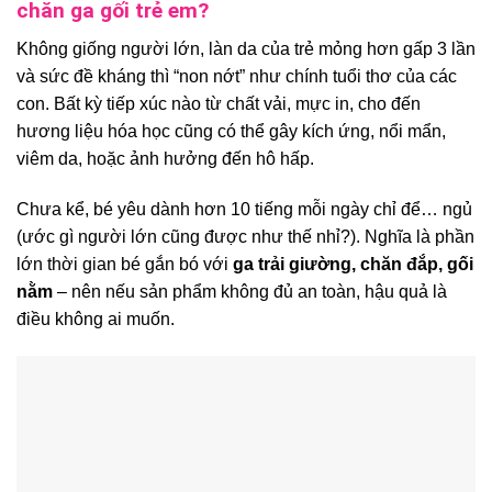
chăn ga gối trẻ em?
Không giống người lớn, làn da của trẻ mỏng hơn gấp 3 lần
và sức đề kháng thì “non nớt” như chính tuổi thơ của các
con. Bất kỳ tiếp xúc nào từ chất vải, mực in, cho đến
hương liệu hóa học cũng có thể gây kích ứng, nổi mẩn,
viêm da, hoặc ảnh hưởng đến hô hấp.
Chưa kể, bé yêu dành hơn 10 tiếng mỗi ngày chỉ để… ngủ
(ước gì người lớn cũng được như thế nhỉ?). Nghĩa là phần
lớn thời gian bé gắn bó với
ga trải giường, chăn đắp, gối
nằm
– nên nếu sản phẩm không đủ an toàn, hậu quả là
điều không ai muốn.