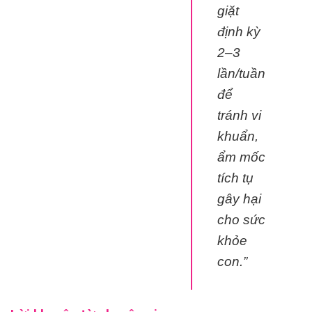
giặt
định kỳ
2–3
lần/tuần
để
tránh vi
khuẩn,
ẩm mốc
tích tụ
gây hại
cho sức
khỏe
con.”