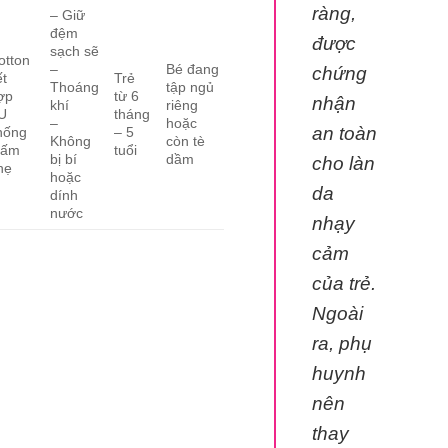
ràng,
– Giữ
đệm
được
sạch sẽ
otton
–
Bé đang
chứng
ết
Trẻ
Thoáng
tập ngủ
ợp
từ 6
nhận
khí
riêng
U
tháng
–
hoặc
an toàn
hống
– 5
Không
còn tè
hấm
tuổi
bị bí
dầm
cho làn
hẹ
hoặc
da
dính
nước
nhạy
cảm
của trẻ.
Ngoài
ra, phụ
huynh
nên
thay