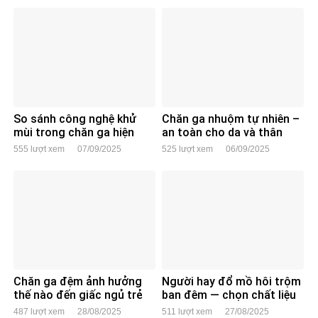
So sánh công nghệ khử
Chăn ga nhuộm tự nhiên –
mùi trong chăn ga hiện
an toàn cho da và thân
nay: than hoạt tính vs ion
thiện với môi trường?
555 lượt xem
07/09/2025
525 lượt xem
06/09/2025
bạc
Chăn ga đệm ảnh hưởng
Người hay đổ mồ hôi trộm
thế nào đến giấc ngủ trẻ
ban đêm — chọn chất liệu
em?
ga gối nào?
487 lượt xem
28/08/2025
511 lượt xem
27/08/2025