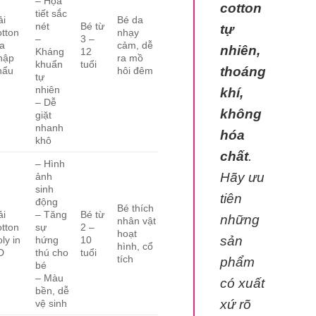
– Họa
cotton
tiết sắc
ải
Bé da
nét
Bé từ
tự
otton
nhạy
–
3 –
ụa
cảm, dễ
nhiên,
Kháng
12
hập
ra mồ
khuẩn
tuổi
thoáng
hẩu
hôi đêm
tự
nhiên
khí,
– Dễ
không
giặt
nhanh
hóa
khô
chất
.
– Hình
Hãy ưu
ảnh
sinh
tiên
động
Bé thích
ải
– Tăng
Bé từ
những
nhân vật
otton
sự
2 –
hoạt
sản
ly in
hứng
10
hình, cổ
D
thú cho
tuổi
tích
phẩm
bé
– Màu
có xuất
bền, dễ
xứ rõ
vệ sinh