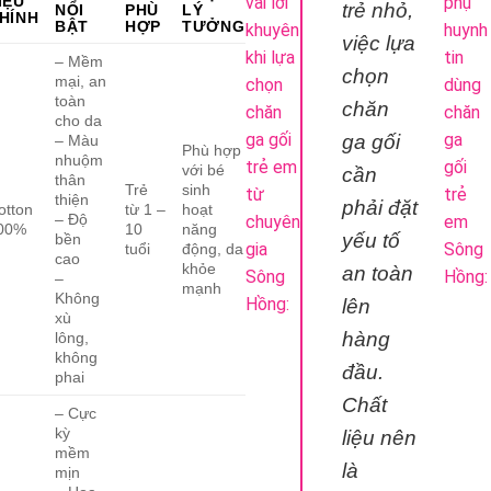
IỆU
vài lời
phụ
trẻ nhỏ,
NỔI
PHÙ
LÝ
HÍNH
BẬT
HỢP
TƯỞNG
khuyên
huynh
việc lựa
khi lựa
tin
– Mềm
chọn
mại, an
chọn
dùng
toàn
chăn
chăn
chăn
cho da
ga gối
ga
ga gối
– Màu
Phù hợp
nhuộm
trẻ em
gối
với bé
cần
thân
Trẻ
sinh
từ
trẻ
thiện
phải đặt
otton
từ 1 –
hoạt
– Độ
chuyên
em
00%
10
năng
yếu tố
bền
gia
Sông
tuổi
động, da
cao
khỏe
an toàn
Sông
Hồng:
–
mạnh
Không
Hồng:
lên
xù
hàng
lông,
không
đầu.
phai
Chất
– Cực
kỳ
liệu nên
mềm
là
mịn