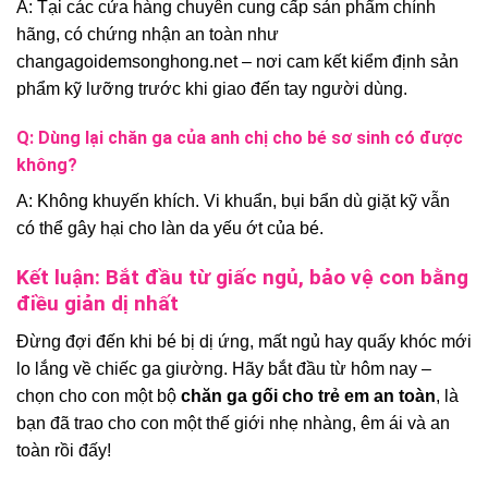
A: Tại các cửa hàng chuyên cung cấp sản phẩm chính
hãng, có chứng nhận an toàn như
changagoidemsonghong.net – nơi cam kết kiểm định sản
phẩm kỹ lưỡng trước khi giao đến tay người dùng.
Q: Dùng lại chăn ga của anh chị cho bé sơ sinh có được
không?
A: Không khuyến khích. Vi khuẩn, bụi bẩn dù giặt kỹ vẫn
có thể gây hại cho làn da yếu ớt của bé.
Kết luận: Bắt đầu từ giấc ngủ, bảo vệ con bằng
điều giản dị nhất
Đừng đợi đến khi bé bị dị ứng, mất ngủ hay quấy khóc mới
lo lắng về chiếc ga giường. Hãy bắt đầu từ hôm nay –
chọn cho con một bộ
chăn ga gối cho trẻ em an toàn
, là
bạn đã trao cho con một thế giới nhẹ nhàng, êm ái và an
toàn rồi đấy!