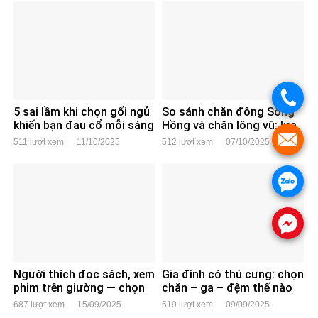
.
5 sai lầm khi chọn gối ngủ
So sánh chăn đông Sông
khiến bạn đau cổ mỗi sáng
Hồng và chăn lông vũ: lựa
chọn nào cho người Việt?
.
511 lượt xem
11/10/2025
512 lượt xem
07/10/2025
.
.
Người thích đọc sách, xem
Gia đình có thú cưng: chọn
phim trên giường — chọn
chăn – ga – đệm thế nào
gối tựa nào cho đúng,
để không bị xù lông, bám
687 lượt xem
15/09/2025
519 lượt xem
09/09/2025
không đau lưng?
lông?