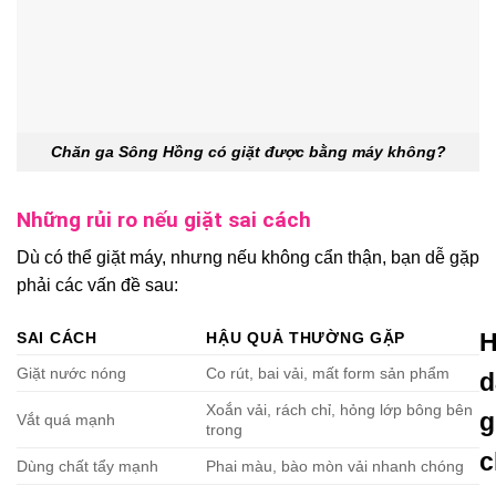
Chăn ga Sông Hồng có giặt được bằng máy không?
Những rủi ro nếu giặt sai cách
Dù có thể giặt máy, nhưng nếu không cẩn thận, bạn dễ gặp
phải các vấn đề sau:
SAI CÁCH
HẬU QUẢ THƯỜNG GẶP
Giặt nước nóng
Co rút, bai vải, mất form sản phẩm
d
Xoắn vải, rách chỉ, hỏng lớp bông bên
g
Vắt quá mạnh
trong
c
Dùng chất tẩy mạnh
Phai màu, bào mòn vải nhanh chóng