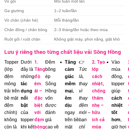
Vỏ gối
Mỗi tuần một lần
Ga giường
1–2 tuần/lần
Vỏ chăn (chăn hè)
Mỗi tháng/lần
Chăn đông / chăn bông
2–3 tháng/lần hoặc theo mùa
Ruột gối / ruột chăn
Không giặt máy, phơi nắng, giặt khô
Lưu ý riêng theo từng chất liệu vải Sông Hồng
1.
2. Tạo
Topper
Dưới
Đệm
Tăng
👉
Vào
Tăng
lớp
(lớp
đây là
bông
cảm
Tức
mùa
độ
cách
đệm
những
ép
giác
là,
đông,
êm
nhiệt,
mỏng
tác
Sông
mềm
thay
topper
ái –
chống
trải trên
dụng
Hồng
mại,
vì
giúp
đặc
thấm
bề mặt
nổi
vốn
êm
thay
cách
biệt
nhẹ –
đệm
bật
được
dịu
đệm
nhiệt
với
hữu
chính)
của
đánh
ngay
mới –
tốt
đệm
ích cả
không
topper
giá
trên bề
bạn
hơn
,
bông
mùa
còn là
khi kết
cao về
mặt
chỉ
giữ hơi