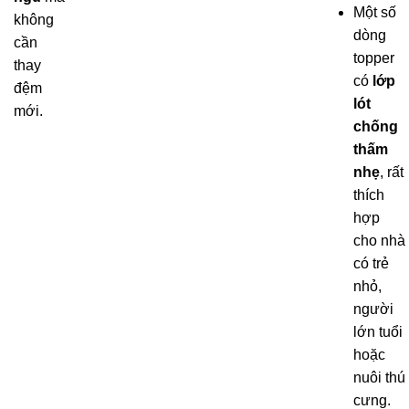
Một số
không
dòng
cần
topper
thay
có
lớp
đệm
lót
mới.
chống
thấm
nhẹ
, rất
thích
hợp
cho nhà
có trẻ
nhỏ,
người
lớn tuổi
hoặc
nuôi thú
cưng.