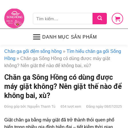
Skip
LIÊN HỆ
VỀ CHÚNG TÔI
CHÍNH SÁCH
TIN TỨC
SHOP
to
Tìm
content
kiếm:
DANH MỤC SẢN PHẨM
Chăn ga gối đệm sông hồng
»
Tìm hiểu chăn ga gối Sông
Hồng
»
Chăn ga Sông Hồng có dùng được máy giặt
không? Nên giặt thế nào để không bai, xù?
Chăn ga Sông Hồng có dùng được
máy giặt không? Nên giặt thế nào để
không bai, xù?
Đóng góp bởi: Nguyễn Thanh Tú
654 lượt xem
Đăng ngày 08/07/2025
Giặt chăn ga bằng máy giặt đã trở thành thói quen phổ
biến trong nhiều gia đình hiện đại – tiết kiệm thời gian,