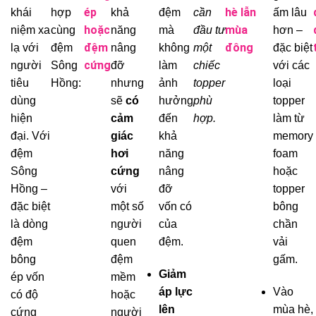
ép
hè lẫn
khái
hợp
khả
đệm
cần
ấm lâu
hoặc
mùa
niệm xa
cùng
năng
mà
đầu tư
hơn –
đệm
đông
lạ với
đệm
nâng
không
một
đặc biệt
cứng
người
Sông
đỡ
làm
chiếc
với các
tiêu
Hồng:
nhưng
ảnh
topper
loại
dùng
sẽ
có
hưởng
phù
topper
hiện
cảm
đến
hợp.
làm từ
đại. Với
giác
khả
memory
đệm
hơi
năng
foam
Sông
cứng
nâng
hoặc
Hồng –
với
đỡ
topper
đặc biệt
một số
vốn có
bông
là dòng
người
của
chần
đệm
quen
đệm.
vải
bông
đệm
gấm.
Giảm
ép vốn
mềm
áp lực
Vào
có độ
hoặc
lên
mùa hè,
cứng
người