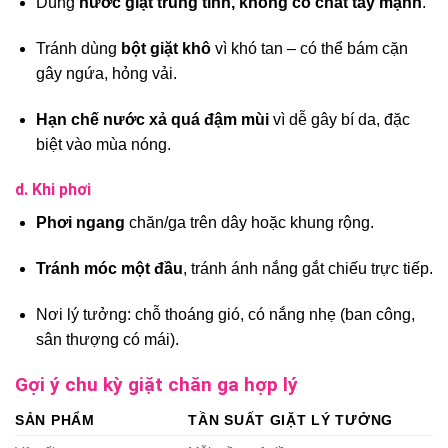
Dùng
nước giặt trung tính, không có chất tẩy mạnh
.
Tránh dùng
bột giặt khô
vì khó tan – có thể bám cặn
gây ngứa, hỏng vải.
Hạn chế nước xả quá đậm mùi
vì dễ gây bí da, đặc
biệt vào mùa nóng.
d. Khi phơi
Phơi ngang
chăn/ga trên dây hoặc khung rộng.
Tránh móc một đầu
, tránh ánh nắng gắt chiếu trực tiếp.
Nơi lý tưởng: chỗ thoáng gió, có nắng nhẹ (ban công,
sân thượng có mái).
Gợi ý chu kỳ giặt chăn ga hợp lý
SẢN PHẨM
TẦN SUẤT GIẶT LÝ TƯỞNG