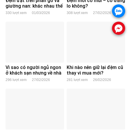
Đệm đặt trên phản gỗ và
Đệm mới có mùi – có đáng
giường nan: khác nhau thế
lo không?
.
nào?
330 lượt xem
01/03/2026
308 lượt xem
27/02/2026
.
Vì sao có người ngủ ngon
Khi nào nên giữ lại đệm cũ
ở khách sạn nhưng về nhà
thay vì mua mới?
lại mất ngủ?
296 lượt xem
27/02/2026
281 lượt xem
26/02/2026