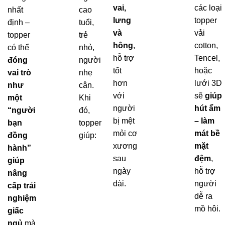
vai,
các loại
nhất
cao
lưng
topper
định –
tuổi,
và
vải
topper
trẻ
hông
,
cotton,
có thể
nhỏ,
hỗ trợ
Tencel,
đóng
người
tốt
hoặc
vai trò
nhẹ
hơn
lưới 3D
như
cân.
với
sẽ
giúp
một
Khi
người
hút ẩm
“người
đó,
bị mệt
– làm
bạn
topper
mỏi cơ
mát bề
đồng
giúp:
xương
mặt
hành”
sau
đệm
,
giúp
ngày
hỗ trợ
nâng
dài.
người
cấp trải
dễ ra
nghiệm
mồ hôi.
giấc
ngủ
mà