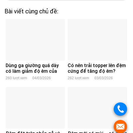
Bài viết cùng chủ đề:
Dùng ga giường quá dày
Có nên trải topper lên đệm
có làm giảm độ êm của
cứng để tăng độ êm?
đệm không?
260 lượt xem
04/03/2026
262 lượt xem
03/03/2026
.
.