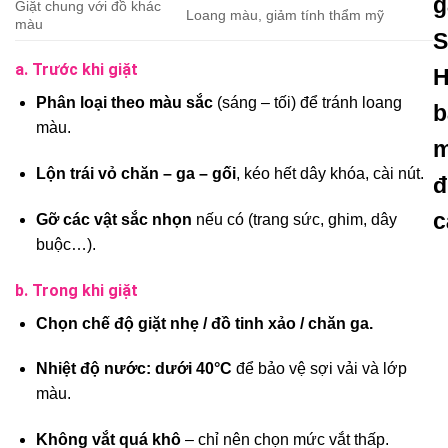
g
Giặt chung với đồ khác
Loang màu, giảm tính thẩm mỹ
màu
S
a. Trước khi giặt
H
Phân loại theo màu sắc
(sáng – tối) để tránh loang
b
màu.
Lộn trái vỏ chăn – ga – gối
, kéo hết dây khóa, cài nút.
đ
c
Gỡ các vật sắc nhọn
nếu có (trang sức, ghim, dây
buộc…).
b. Trong khi giặt
Chọn chế độ giặt nhẹ / đồ tinh xảo / chăn ga.
Nhiệt độ nước: dưới 40°C
để bảo vệ sợi vải và lớp
màu.
Không vắt quá khô
– chỉ nên chọn mức vắt thấp.