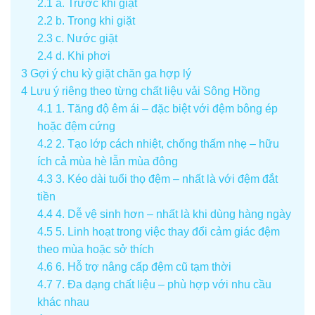
2.1
a. Trước khi giặt
2.2
b. Trong khi giặt
2.3
c. Nước giặt
2.4
d. Khi phơi
3
Gợi ý chu kỳ giặt chăn ga hợp lý
4
Lưu ý riêng theo từng chất liệu vải Sông Hồng
4.1
1. Tăng độ êm ái – đặc biệt với đệm bông ép
hoặc đệm cứng
4.2
2. Tạo lớp cách nhiệt, chống thấm nhẹ – hữu
ích cả mùa hè lẫn mùa đông
4.3
3. Kéo dài tuổi thọ đệm – nhất là với đệm đắt
tiền
4.4
4. Dễ vệ sinh hơn – nhất là khi dùng hàng ngày
4.5
5. Linh hoạt trong việc thay đổi cảm giác đệm
theo mùa hoặc sở thích
4.6
6. Hỗ trợ nâng cấp đệm cũ tạm thời
4.7
7. Đa dạng chất liệu – phù hợp với nhu cầu
khác nhau