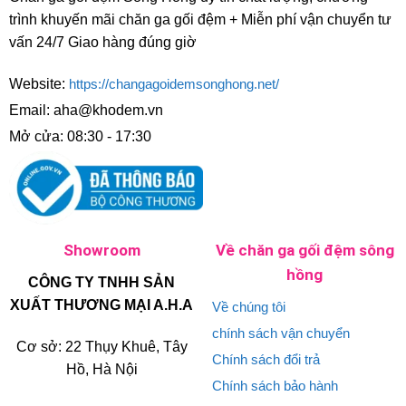
trình khuyến mãi chăn ga gối đệm + Miễn phí vận chuyển tư
vấn 24/7 Giao hàng đúng giờ
Website:
https://changagoidemsonghong.net/
Email: aha@khodem.vn
Mở cửa: 08:30 - 17:30
Showroom
Về chăn ga gối đệm sông
hồng
CÔNG TY TNHH SẢN
XUẤT THƯƠNG MẠI A.H.A
Về chúng tôi
chính sách vận chuyển
Cơ sở: 22 Thụy Khuê, Tây
Chính sách đổi trả
Hồ, Hà Nội
Chính sách bảo hành