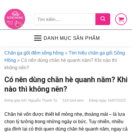
Skip
LIÊN HỆ
VỀ CHÚNG TÔI
CHÍNH SÁCH
TIN TỨC
SHOP
to
Tìm
content
kiếm:
DANH MỤC SẢN PHẨM
Chăn ga gối đệm sông hồng
»
Tìm hiểu chăn ga gối Sông
Hồng
»
Có nên dùng chăn hè quanh năm? Khi nào thì
không nên?
Có nên dùng chăn hè quanh năm? Khi
nào thì không nên?
Đóng góp bởi: Nguyễn Thanh Tú
524 lượt xem
Đăng ngày 16/07/2025
Chăn hè vốn được thiết kế mỏng nhẹ, thoáng mát – là lựa
chọn lý tưởng trong những ngày oi bức. Tuy nhiên, nhiều
gia đình lại có thói quen dùng chăn hè quanh năm, ngay cả