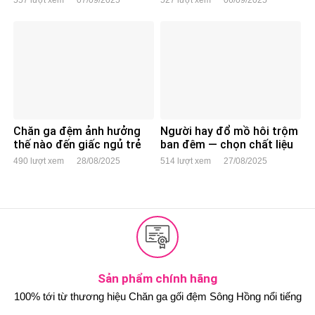
557 lượt xem
07/09/2025
527 lượt xem
06/09/2025
bạc
Chăn ga đệm ảnh hưởng
Người hay đổ mồ hôi trộm
thế nào đến giấc ngủ trẻ
ban đêm — chọn chất liệu
em?
ga gối nào?
490 lượt xem
28/08/2025
514 lượt xem
27/08/2025
Sản phẩm chính hãng
100% tới từ thương hiệu Chăn ga gối đệm Sông Hồng nổi tiếng