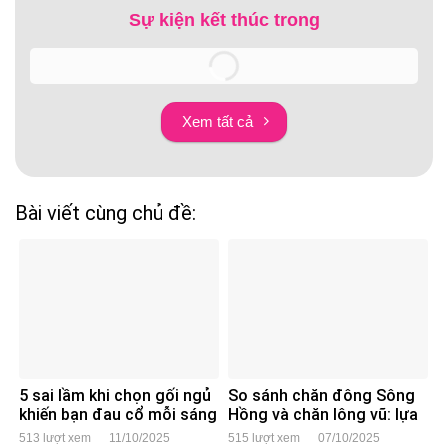
Sự kiện kết thúc trong
Xem tất cả
Bài viết cùng chủ đề:
5 sai lầm khi chọn gối ngủ
So sánh chăn đông Sông
khiến bạn đau cổ mỗi sáng
Hồng và chăn lông vũ: lựa
chọn nào cho người Việt?
513 lượt xem
11/10/2025
515 lượt xem
07/10/2025