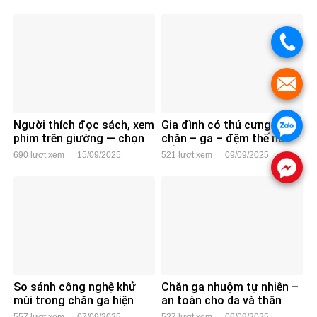
.
.
Người thích đọc sách, xem
Gia đình có thú cưng: chọn
.
phim trên giường — chọn
chăn – ga – đệm thế nào
gối tựa nào cho đúng,
để không bị xù lông, bám
690 lượt xem
15/09/2025
521 lượt xem
09/09/2025
không đau lưng?
lông?
.
So sánh công nghệ khử
Chăn ga nhuộm tự nhiên –
mùi trong chăn ga hiện
an toàn cho da và thân
nay: than hoạt tính vs ion
thiện với môi trường?