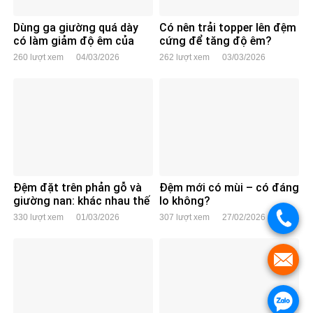
Dùng ga giường quá dày
Có nên trải topper lên đệm
có làm giảm độ êm của
cứng để tăng độ êm?
đệm không?
260 lượt xem
04/03/2026
262 lượt xem
03/03/2026
Đệm đặt trên phản gỗ và
Đệm mới có mùi – có đáng
giường nan: khác nhau thế
lo không?
nào?
330 lượt xem
01/03/2026
307 lượt xem
27/02/2026
.
.
.