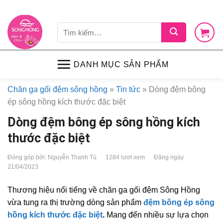
Skip
LIÊN HỆ
VỀ CHÚNG TÔI
CHÍNH SÁCH
TIN TỨC
SHOP
to
Tìm
content
kiếm:
DANH MỤC SẢN PHẨM
Chăn ga gối đệm sông hồng
»
Tin tức
»
Dòng đệm bông
ép sông hồng kích thước đặc biệt
Dòng đệm bông ép sông hồng kích
thước đặc biệt
Đóng góp bởi: Nguyễn Thanh Tú
1284 lượt xem
Đăng ngày
21/04/2023
Thương hiệu nổi tiếng về chăn ga gối đệm Sông Hồng
vừa tung ra thị trường dòng sản phẩm
đệm bông ép sông
hồng kích thước đặc biệt
.
Mang đến nhiều sự lựa chọn