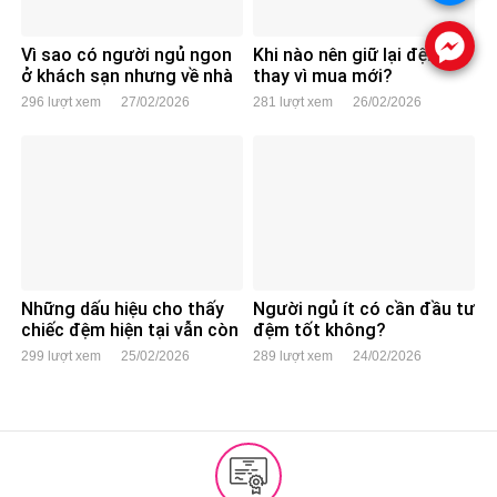
.
Vì sao có người ngủ ngon
Khi nào nên giữ lại đệm cũ
ở khách sạn nhưng về nhà
thay vì mua mới?
lại mất ngủ?
296 lượt xem
27/02/2026
281 lượt xem
26/02/2026
Những dấu hiệu cho thấy
Người ngủ ít có cần đầu tư
chiếc đệm hiện tại vẫn còn
đệm tốt không?
dùng tốt
299 lượt xem
25/02/2026
289 lượt xem
24/02/2026