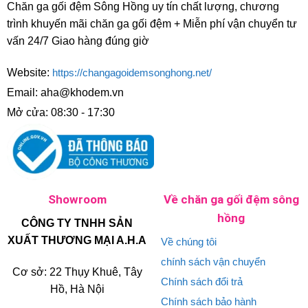
Chăn ga gối đệm Sông Hồng uy tín chất lượng, chương
trình khuyến mãi chăn ga gối đệm + Miễn phí vận chuyển tư
vấn 24/7 Giao hàng đúng giờ
Website:
https://changagoidemsonghong.net/
Email: aha@khodem.vn
Mở cửa: 08:30 - 17:30
Showroom
Về chăn ga gối đệm sông
hồng
CÔNG TY TNHH SẢN
XUẤT THƯƠNG MẠI A.H.A
Về chúng tôi
chính sách vận chuyển
Cơ sở: 22 Thụy Khuê, Tây
Chính sách đổi trả
Hồ, Hà Nội
Chính sách bảo hành