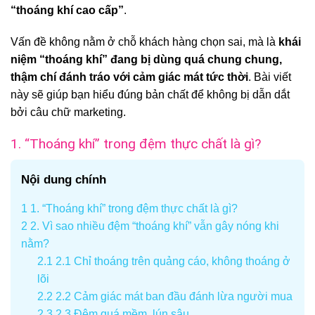
“thoáng khí cao cấp”
.
Vấn đề không nằm ở chỗ khách hàng chọn sai, mà là
khái
niệm “thoáng khí” đang bị dùng quá chung chung,
thậm chí đánh tráo với cảm giác mát tức thời
. Bài viết
này sẽ giúp bạn hiểu đúng bản chất để không bị dẫn dắt
bởi câu chữ marketing.
1. “Thoáng khí” trong đệm thực chất là gì?
Nội dung chính
1
1. “Thoáng khí” trong đệm thực chất là gì?
2
2. Vì sao nhiều đệm “thoáng khí” vẫn gây nóng khi
nằm?
2.1
2.1 Chỉ thoáng trên quảng cáo, không thoáng ở
lõi
2.2
2.2 Cảm giác mát ban đầu đánh lừa người mua
2.3
2.3 Đệm quá mềm, lún sâu