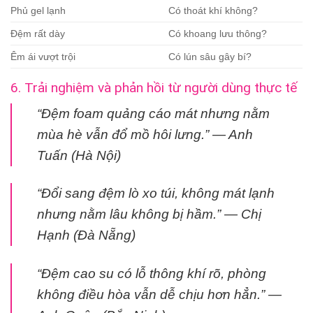
Phủ gel lạnh
Có thoát khí không?
Đệm rất dày
Có khoang lưu thông?
Êm ái vượt trội
Có lún sâu gây bí?
6. Trải nghiệm và phản hồi từ người dùng thực tế
“Đệm foam quảng cáo mát nhưng nằm
mùa hè vẫn đổ mồ hôi lưng.” — Anh
Tuấn (Hà Nội)
“Đổi sang đệm lò xo túi, không mát lạnh
nhưng nằm lâu không bị hầm.” — Chị
Hạnh (Đà Nẵng)
“Đệm cao su có lỗ thông khí rõ, phòng
không điều hòa vẫn dễ chịu hơn hẳn.” —