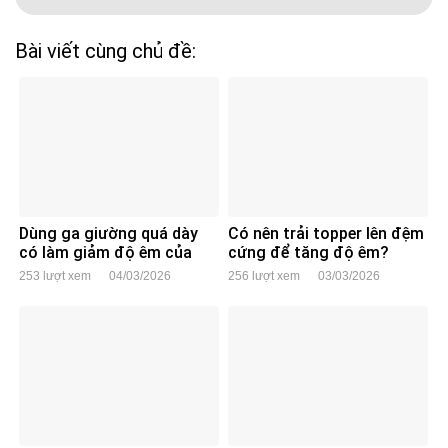
Bài viết cùng chủ đề:
Dùng ga giường quá dày
Có nên trải topper lên đệm
có làm giảm độ êm của
cứng để tăng độ êm?
đệm không?
253 lượt xem
04/03/2026
256 lượt xem
03/03/2026