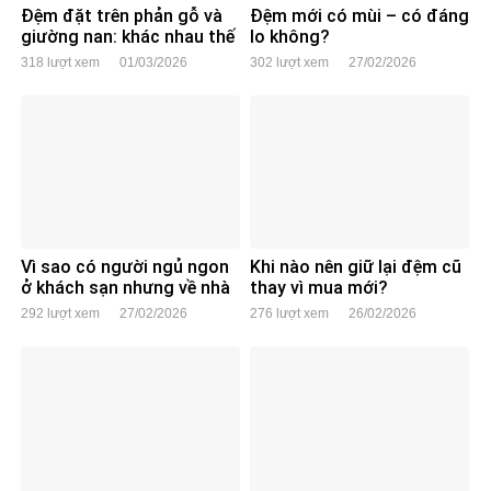
Đệm đặt trên phản gỗ và
Đệm mới có mùi – có đáng
giường nan: khác nhau thế
lo không?
nào?
318 lượt xem
01/03/2026
302 lượt xem
27/02/2026
Vì sao có người ngủ ngon
Khi nào nên giữ lại đệm cũ
ở khách sạn nhưng về nhà
thay vì mua mới?
lại mất ngủ?
292 lượt xem
27/02/2026
276 lượt xem
26/02/2026