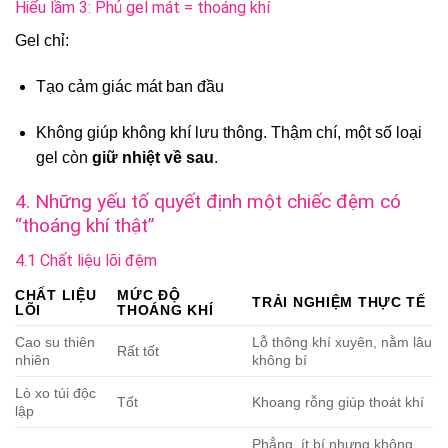
Hiểu lầm 3: Phủ gel mát = thoáng khí
Gel chỉ:
Tạo cảm giác mát ban đầu
Không giúp không khí lưu thông. Thậm chí, một số loại
gel còn
giữ nhiệt về sau
.
4. Những yếu tố quyết định một chiếc đệm có
“thoáng khí thật”
4.1 Chất liệu lõi đệm
CHẤT LIỆU
MỨC ĐỘ
TRẢI NGHIỆM THỰC TẾ
LÕI
THOÁNG KHÍ
Cao su thiên
Lỗ thông khí xuyên, nằm lâu
Rất tốt
nhiên
không bí
Lò xo túi độc
Tốt
Khoang rỗng giúp thoát khí
lập
Phẳng, ít bí nhưng không