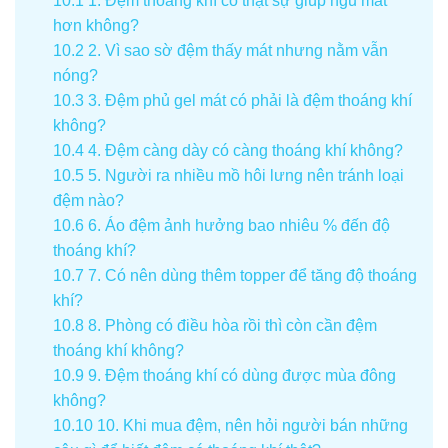
10.1
1. Đệm thoáng khí có thật sự giúp ngủ mát
hơn không?
10.2
2. Vì sao sờ đệm thấy mát nhưng nằm vẫn
nóng?
10.3
3. Đệm phủ gel mát có phải là đệm thoáng khí
không?
10.4
4. Đệm càng dày có càng thoáng khí không?
10.5
5. Người ra nhiều mồ hôi lưng nên tránh loại
đệm nào?
10.6
6. Áo đệm ảnh hưởng bao nhiêu % đến độ
thoáng khí?
10.7
7. Có nên dùng thêm topper để tăng độ thoáng
khí?
10.8
8. Phòng có điều hòa rồi thì còn cần đệm
thoáng khí không?
10.9
9. Đệm thoáng khí có dùng được mùa đông
không?
10.10
10. Khi mua đệm, nên hỏi người bán những