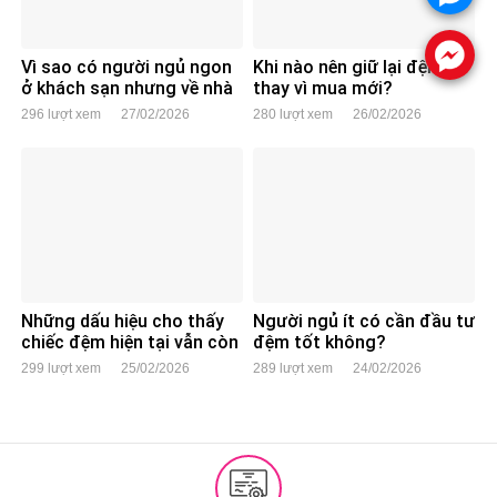
.
Vì sao có người ngủ ngon
Khi nào nên giữ lại đệm cũ
ở khách sạn nhưng về nhà
thay vì mua mới?
lại mất ngủ?
296 lượt xem
27/02/2026
280 lượt xem
26/02/2026
Những dấu hiệu cho thấy
Người ngủ ít có cần đầu tư
chiếc đệm hiện tại vẫn còn
đệm tốt không?
dùng tốt
299 lượt xem
25/02/2026
289 lượt xem
24/02/2026