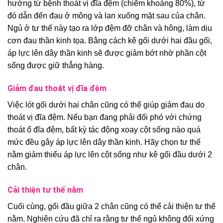
hưởng từ bệnh thoát vị đĩa đệm (chiếm khoảng 80%), từ
đó dẫn đến đau ở mông và lan xuống mặt sau của chân.
Ngủ ở tư thế này tạo ra lớp đệm đỡ chân và hông, làm dịu
cơn đau thần kinh tọa. Bằng cách kê gối dưới hai đầu gối,
áp lực lên dây thần kinh sẽ được giảm bớt nhờ phần cột
sống được giữ thẳng hàng.
Giảm đau thoát vị đĩa đệm
Việc lót gối dưới hai chân cũng có thể giúp giảm đau do
thoát vị đĩa đệm. Nếu bạn đang phải đối phó với chứng
thoát ổ đĩa đệm, bất kỳ tác động xoay cột sống nào quá
mức đều gây áp lực lên dây thần kinh. Hãy chọn tư thế
nằm giảm thiểu áp lực lên cột sống như kê gối đầu dưới 2
chân.
Cải thiện tư thế nằm
Cuối cùng, gối đầu giữa 2 chân cũng có thể cải thiện tư thế
nằm. Nghiên cứu đã chỉ ra rằng tư thế ngủ không đối xứng