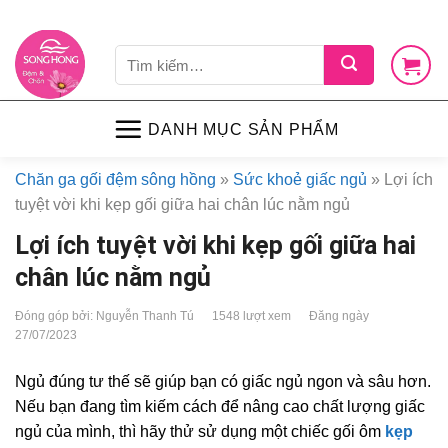
Skip
LIÊN HỆ
VỀ CHÚNG TÔI
CHÍNH SÁCH
TIN TỨC
SHOP
to
Tìm
content
kiếm:
DANH MỤC SẢN PHẨM
Chăn ga gối đệm sông hồng
»
Sức khoẻ giấc ngủ
»
Lợi ích
tuyệt vời khi kẹp gối giữa hai chân lúc nằm ngủ
Lợi ích tuyệt vời khi kẹp gối giữa hai
chân lúc nằm ngủ
Đóng góp bởi: Nguyễn Thanh Tú
1548 lượt xem
Đăng ngày
27/07/2023
Ngủ đúng tư thế sẽ giúp bạn có giấc ngủ ngon và sâu hơn.
Nếu bạn đang tìm kiếm cách để nâng cao chất lượng giấc
ngủ của mình, thì hãy thử sử dụng một chiếc gối ôm
kẹp