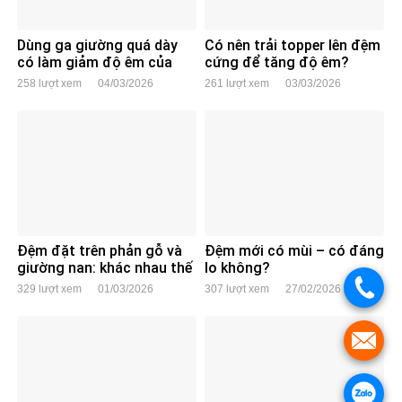
Dùng ga giường quá dày
Có nên trải topper lên đệm
có làm giảm độ êm của
cứng để tăng độ êm?
đệm không?
258 lượt xem
04/03/2026
261 lượt xem
03/03/2026
Đệm đặt trên phản gỗ và
Đệm mới có mùi – có đáng
giường nan: khác nhau thế
lo không?
nào?
.
329 lượt xem
01/03/2026
307 lượt xem
27/02/2026
.
.