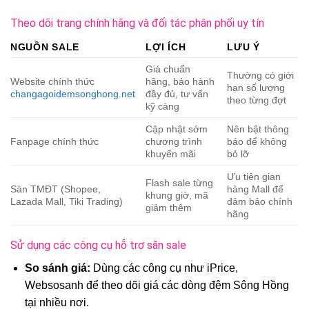
Theo dõi trang chính hãng và đối tác phân phối uy tín
NGUỒN SALE
LỢI ÍCH
LƯU Ý
Giá chuẩn
Thường có giới
Website chính thức
hãng, bảo hành
hạn số lượng
changagoidemsonghong.net
đầy đủ, tư vấn
theo từng đợt
kỹ càng
Cập nhật sớm
Nên bật thông
Fanpage chính thức
chương trình
báo để không
khuyến mãi
bỏ lỡ
Ưu tiên gian
Flash sale từng
Sàn TMĐT (Shopee,
hàng Mall để
khung giờ, mã
Lazada Mall, Tiki Trading)
đảm bảo chính
giảm thêm
hãng
Sử dụng các công cụ hỗ trợ săn sale
So sánh giá:
Dùng các công cụ như iPrice,
Websosanh để theo dõi giá các dòng đệm Sông Hồng
tại nhiều nơi.