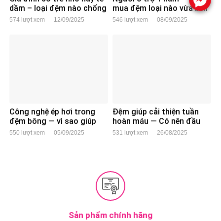
dầm – loại đệm nào chống
mua đệm loại nào vừa bền
thấm tốt nhất?
vừa dễ di chuyển?
574 lượt xem
12/09/2025
546 lượt xem
08/09/2025
Công nghệ ép hơi trong
Đệm giúp cải thiện tuần
đệm bông — vì sao giúp
hoàn máu — Có nên đầu
đệm bền hơn?
tư?
550 lượt xem
05/09/2025
531 lượt xem
26/08/2025
Sản phẩm chính hãng