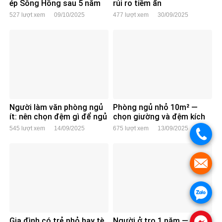
ép Sông Hồng sau 5 năm
rủi ro tiềm ẩn
sử dụng: Có còn đáng
527 lượt xem
09/10/2025
477 lượt xem
30/09/2025
tiền?
Người làm văn phòng ngủ
Phòng ngủ nhỏ 10m² —
ít: nên chọn đệm gì để ngủ
chọn giường và đệm kích
sâu hơn?
thước nào hợp lý?
545 lượt xem
14/09/2025
675 lượt xem
13/09/2025
.
.
.
Gia đình có trẻ nhỏ hay tè
Người ở trọ 1 năm — nên
.