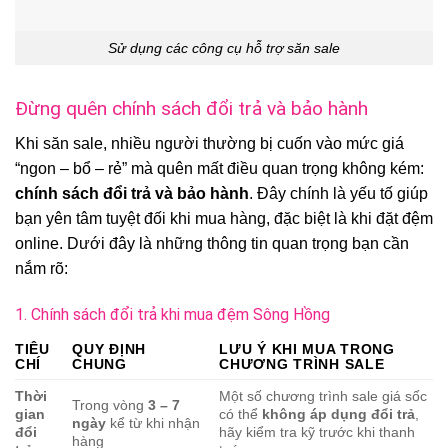
Sử dụng các công cụ hỗ trợ săn sale
Đừng quên chính sách đổi trả và bảo hành
Khi săn sale, nhiều người thường bị cuốn vào mức giá
“ngon – bổ – rẻ” mà quên mất điều quan trọng không kém:
chính sách đổi trả và bảo hành
. Đây chính là yếu tố giúp
bạn yên tâm tuyệt đối khi mua hàng, đặc biệt là khi đặt đệm
online. Dưới đây là những thông tin quan trọng bạn cần
nắm rõ:
1. Chính sách đổi trả khi mua đệm Sông Hồng
TIÊU
QUY ĐỊNH
LƯU Ý KHI MUA TRONG
CHÍ
CHUNG
CHƯƠNG TRÌNH SALE
Thời
Một số chương trình sale giá sốc
Trong vòng
3 – 7
gian
có thể
không áp dụng đổi trả
,
ngày
kể từ khi nhận
đổi
hãy kiểm tra kỹ trước khi thanh
hàng