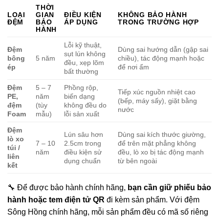
THỜI
LOẠI
GIAN
ĐIỀU KIỆN
KHÔNG BẢO HÀNH
ĐỆM
BẢO
ÁP DỤNG
TRONG TRƯỜNG HỢP
HÀNH
Lỗi kỹ thuật,
Đệm
Dùng sai hướng dẫn (gập sai
sụt lún không
bông
5 năm
chiều), tác động mạnh hoặc
đều, xẹp lõm
ép
để nơi ẩm
bất thường
Đệm
5 – 7
Phồng rộp,
Tiếp xúc nguồn nhiệt cao
PE,
năm
biến dạng
(bếp, máy sấy), giặt bằng
đệm
(tùy
không đều do
nước
Foam
mẫu)
lỗi sản xuất
Đệm
Lún sâu hơn
Dùng sai kích thước giường,
lò xo
7 – 10
2.5cm trong
để trên mặt phẳng không
túi /
năm
điều kiện sử
đều, lò xo bị tác động mạnh
liên
dụng chuẩn
từ bên ngoài
kết
🔧 Để được bảo hành chính hãng,
bạn cần giữ phiếu bảo
hành hoặc tem điện tử QR
đi kèm sản phẩm. Với đệm
Sông Hồng chính hãng, mỗi sản phẩm đều có mã số riêng