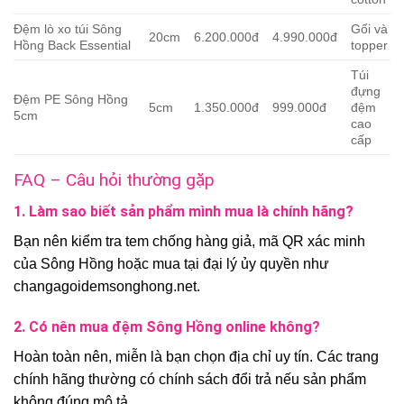
Đệm lò xo túi Sông
Gối và
20cm
6.200.000đ
4.990.000đ
Hồng Back Essential
topper
Túi
đựng
Đệm PE Sông Hồng
5cm
1.350.000đ
999.000đ
đệm
5cm
cao
cấp
FAQ – Câu hỏi thường gặp
1. Làm sao biết sản phẩm mình mua là chính hãng?
Bạn nên kiểm tra tem chống hàng giả, mã QR xác minh
của Sông Hồng hoặc mua tại đại lý ủy quyền như
changagoidemsonghong.net.
2. Có nên mua đệm Sông Hồng online không?
Hoàn toàn nên, miễn là bạn chọn địa chỉ uy tín. Các trang
chính hãng thường có chính sách đổi trả nếu sản phẩm
không đúng mô tả.