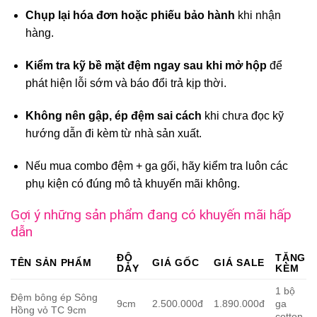
Chụp lại hóa đơn hoặc phiếu bảo hành
khi nhận
hàng.
Kiểm tra kỹ bề mặt đệm ngay sau khi mở hộp
để
phát hiện lỗi sớm và báo đổi trả kịp thời.
Không nên gập, ép đệm sai cách
khi chưa đọc kỹ
hướng dẫn đi kèm từ nhà sản xuất.
Nếu mua combo đệm + ga gối, hãy kiểm tra luôn các
phụ kiện có đúng mô tả khuyến mãi không.
Gợi ý những sản phẩm đang có khuyến mãi hấp
dẫn
ĐỘ
TẶNG
TÊN SẢN PHẨM
GIÁ GỐC
GIÁ SALE
DÀY
KÈM
1 bộ
Đệm bông ép Sông
9cm
2.500.000đ
1.890.000đ
ga
Hồng vỏ TC 9cm
cotton