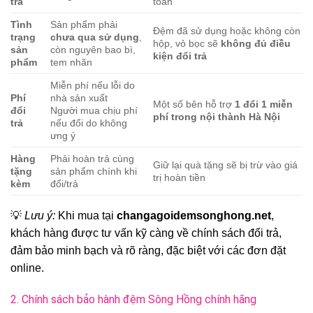
trả
toán
Tình
Sản phẩm phải
Đệm đã sử dụng hoặc không còn
trạng
chưa qua sử dụng
,
hộp, vỏ bọc sẽ
không đủ điều
sản
còn nguyên bao bì,
kiện đổi trả
phẩm
tem nhãn
Miễn phí nếu lỗi do
Phí
nhà sản xuất
Một số bên hỗ trợ
1 đổi 1 miễn
đổi
Người mua chịu phí
phí trong nội thành Hà Nội
trả
nếu đổi do không
ưng ý
Hàng
Phải hoàn trả cùng
Giữ lại quà tặng sẽ bị trừ vào giá
tặng
sản phẩm chính khi
trị hoàn tiền
kèm
đổi/trả
💡
Lưu ý:
Khi mua tại
changagoidemsonghong.net
,
khách hàng được tư vấn kỹ càng về chính sách đổi trả,
đảm bảo minh bạch và rõ ràng, đặc biệt với các đơn đặt
online.
2. Chính sách bảo hành đệm Sông Hồng chính hãng