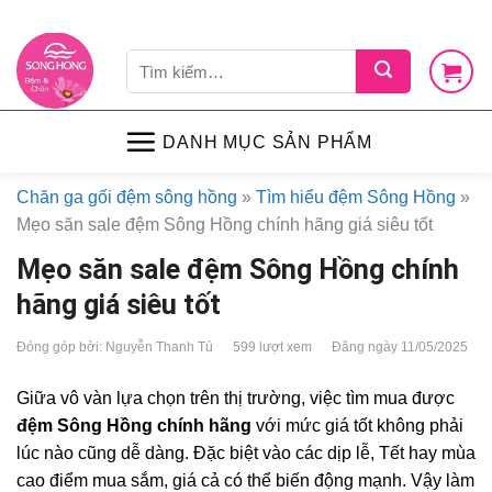
Skip
LIÊN HỆ
VỀ CHÚNG TÔI
CHÍNH SÁCH
TIN TỨC
SHOP
to
Tìm
content
kiếm:
DANH MỤC SẢN PHẨM
Chăn ga gối đệm sông hồng
»
Tìm hiểu đệm Sông Hồng
»
Mẹo săn sale đệm Sông Hồng chính hãng giá siêu tốt
Mẹo săn sale đệm Sông Hồng chính
hãng giá siêu tốt
Đóng góp bởi: Nguyễn Thanh Tú
599 lượt xem
Đăng ngày 11/05/2025
Giữa vô vàn lựa chọn trên thị trường, việc tìm mua được
đệm Sông Hồng chính hãng
với mức giá tốt không phải
lúc nào cũng dễ dàng. Đặc biệt vào các dịp lễ, Tết hay mùa
cao điểm mua sắm, giá cả có thể biến động mạnh. Vậy làm