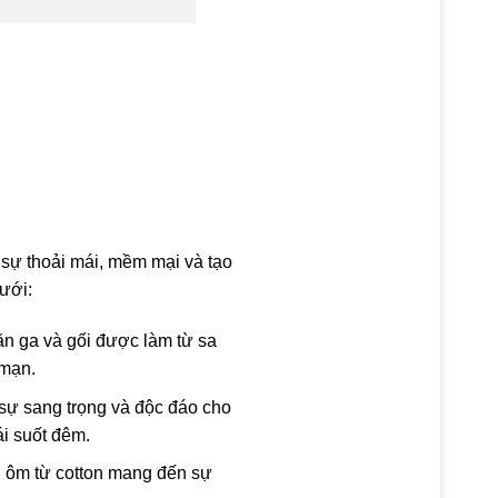
 sự thoải mái, mềm mại và tạo
ưới:
ăn ga và gối được làm từ sa
 mạn.
 sự sang trọng và độc đáo cho
ái suốt đêm.
i ôm từ cotton mang đến sự