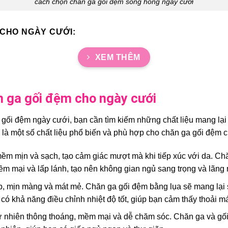
cách chọn chăn ga gối đệm sông hồng ngày cưới
 CHO NGÀY CƯỚI:
XEM THÊM
n ga gối đệm cho ngày cưới
 gối đệm ngày cưới, bạn cần tìm kiếm những chất liệu mang lại
 là một số chất liệu phổ biến và phù hợp cho chăn ga gối đệm c
 mềm mịn và sạch, tạo cảm giác mượt mà khi tiếp xúc với da. Ch
ềm mại và lấp lánh, tạo nên không gian ngủ sang trọng và lãng
cấp, mịn màng và mát mẻ. Chăn ga gối đệm bằng lụa sẽ mang lại
ó khả năng điều chỉnh nhiệt độ tốt, giúp bạn cảm thấy thoải m
u tự nhiên thông thoáng, mềm mại và dễ chăm sóc. Chăn ga và gố