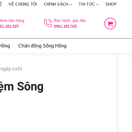
Ệ
VỀ CHÚNG TÔI
CHÍNH SÁCH
TIN TỨC
SHOP
tline bán hàng
Bảo hành, giải đáp
61.181.525
0961.181.525
 Hồng
Chăn đông Sông Hồng
 ngày cưới
Đệm Sông