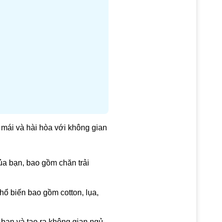
 mái và hài hòa với không gian
ủa bạn, bao gồm chăn trải
hổ biến bao gồm cotton, lụa,
a bạn và tạo ra không gian ngủ