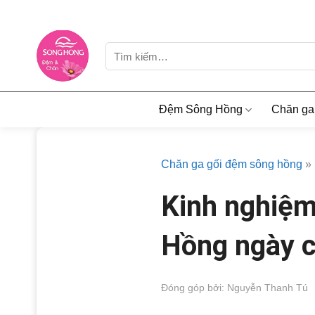
Skip
to
content
Tìm
kiếm:
Đệm Sông Hồng
Chăn ga
Chăn ga gối đệm sông hồng
»
Kinh nghiệm
Hồng ngày c
Đóng góp bởi: Nguyễn Thanh Tú