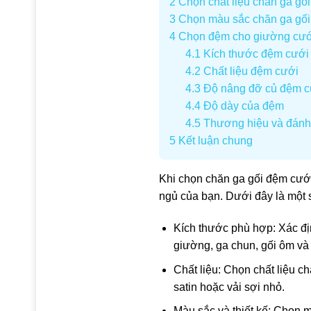
2
Chọn chất liệu chăn ga gố
3
Chọn màu sắc chăn ga gối
4
Chọn đệm cho giường cướ
4.1
Kích thước đệm cưới
4.2
Chất liệu đệm cưới
4.3
Độ nâng đỡ củ đệm c
4.4
Độ dày của đệm
4.5
Thương hiệu và đánh
5
Kết luận chung
Khi chọn chăn ga gối đệm cưới
ngủ của bạn. Dưới đây là một 
Kích thước phù hợp: Xác đị
giường, ga chun, gối ôm và
Chất liệu: Chọn chất liệu 
satin hoặc vải sợi nhỏ.
Màu sắc và thiết kế: Chọn m