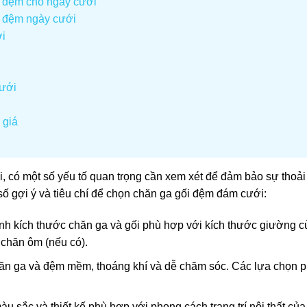
i đệm cho ngày cưới
 đệm ngày cưới
i
ưới
 giá
, có một số yếu tố quan trọng cần xem xét để đảm bảo sự thoải
số gợi ý và tiêu chí để chọn chăn ga gối đệm đám cưới:
nh kích thước chăn ga và gối phù hợp với kích thước giường c
 chăn ôm (nếu có).
chăn ga và đệm mềm, thoáng khí và dễ chăm sóc. Các lựa chọn p
àu sắc và thiết kế phù hợp với phong cách trang trí nội thất củ