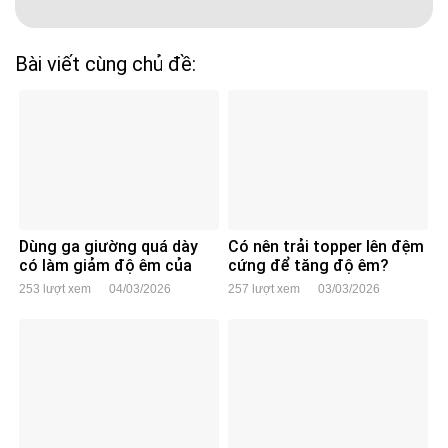
Bài viết cùng chủ đề:
Dùng ga giường quá dày
Có nên trải topper lên đệm
có làm giảm độ êm của
cứng để tăng độ êm?
đệm không?
253 lượt xem
04/03/2026
257 lượt xem
03/03/2026