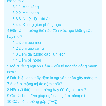
mộng mị?
3.1
1. Ánh sáng
3.2
2. Âm thanh
3.3
3. Nhiệt độ – độ ẩm
3.4
4. Không gian phòng ngủ
4
Đệm ảnh hưởng thế nào đến việc ngủ không sâu,
hay mơ?
4.1
Đệm quá mềm
4.2
Đệm quá cứng
4.3
Đệm đã xuống cấp, lún lệch
4.4
Đệm bí, nóng
5
Môi trường ngủ vs Đệm – yếu tố nào tác động mạnh
hơn?
6
Dấu hiệu cho thấy đệm là nguyên nhân gây mộng mị
7
Ai dễ bị mộng mị do đệm nhất?
8
Nên cải thiện môi trường hay đổi đệm trước?
9
Gợi ý chọn đệm giúp ngủ sâu, giảm mộng mị
10
Câu hỏi thường gặp (FAQ)