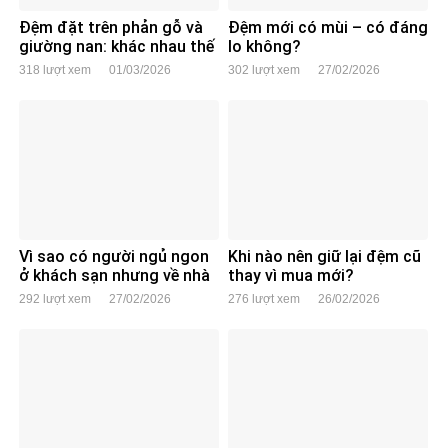
Đệm đặt trên phản gỗ và
Đệm mới có mùi – có đáng
giường nan: khác nhau thế
lo không?
nào?
318 lượt xem
01/03/2026
302 lượt xem
27/02/2026
Vì sao có người ngủ ngon
Khi nào nên giữ lại đệm cũ
ở khách sạn nhưng về nhà
thay vì mua mới?
lại mất ngủ?
292 lượt xem
27/02/2026
276 lượt xem
26/02/2026