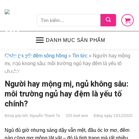
Skip
LIÊN HỆ
VỀ CHÚNG TÔI
CHÍNH SÁCH
TIN TỨC
SHOP
to
Tìm
content
kiếm:
DANH MỤC SẢN PHẨM
Chăn ga gối đệm sông hồng
»
Tin tức
»
Người hay mộng
mị, ngủ không sâu: môi trường ngủ hay đệm là yếu tố
chính?
Người hay mộng mị, ngủ không sâu:
môi trường ngủ hay đệm là yếu tố
chính?
Đóng góp bởi: Nguyễn Thanh Tú
325 lượt xem
Đăng ngày 23/12/2025
Ngủ đủ giờ nhưng sáng dậy vẫn mệt, đầu óc lơ mơ, đêm
nào cũng mơ mộng lặt vặt – đó là tình trạng mà rất nhiều