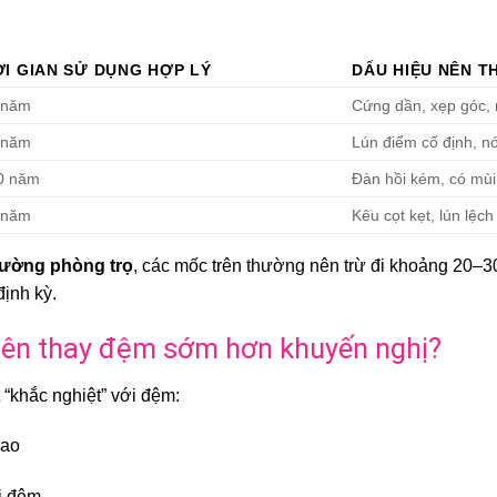
I GIAN SỬ DỤNG HỢP LÝ
DẤU HIỆU NÊN T
 năm
Cứng dần, xẹp góc,
 năm
Lún điểm cố định, n
0 năm
Đàn hồi kém, có mùi
 năm
Kêu cọt kẹt, lún lệc
rường phòng trọ
, các mốc trên thường nên trừ đi khoảng 20–3
ịnh kỳ.
 nên thay đệm sớm hơn khuyến nghị?
 “khắc nghiệt” với đệm:
cao
ơi đệm