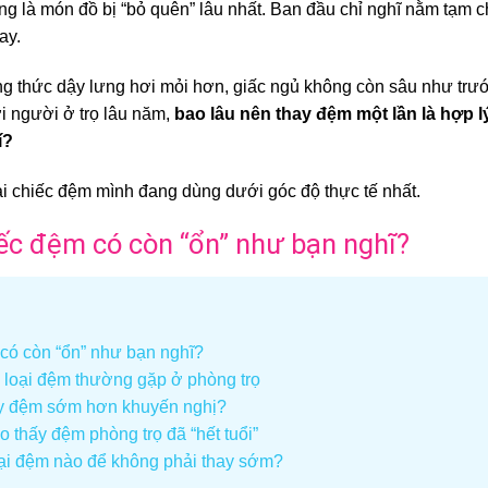
g là món đồ bị “bỏ quên” lâu nhất. Ban đầu chỉ nghĩ nằm tạm c
ay.
ng thức dậy lưng hơi mỏi hơn, giấc ngủ không còn sâu như trướ
i người ở trọ lâu năm,
bao lâu nên thay đệm một lần là hợp
í?
lại chiếc đệm mình đang dùng dưới góc độ thực tế nhất.
iếc đệm có còn “ổn” như bạn nghĩ?
có còn “ổn” như bạn nghĩ?
c loại đệm thường gặp ở phòng trọ
ay đệm sớm hơn khuyến nghị?
 thấy đệm phòng trọ đã “hết tuổi”
oại đệm nào để không phải thay sớm?