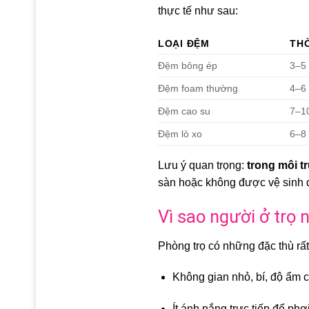
thực tế như sau:
LOẠI ĐỆM
THỜ
Đệm bông ép
3–5
Đệm foam thường
4–6
Đệm cao su
7–1
Đệm lò xo
6–8
Lưu ý quan trọng:
trong môi t
sàn hoặc không được vệ sinh đ
Vì sao người ở trọ
Phòng trọ có những đặc thù rất
Không gian nhỏ, bí, độ ẩm 
Ít ánh nắng trực tiếp để ph