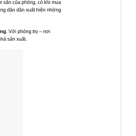
m sẵn của phòng, có khi mua
ưng dần dần xuất hiện những
.
ụng
. Với phòng trọ – nơi
nhà sản xuất.