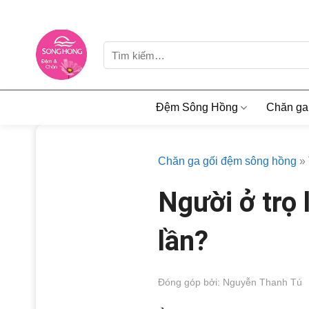
Skip
to
content
Tìm
kiếm:
Đệm Sông Hồng
Chăn ga
Chăn ga gối đệm sông hồng
»
Người ở trọ
lần?
Đóng góp bởi: Nguyễn Thanh Tú