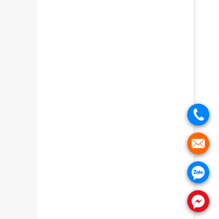
.
.
.
.