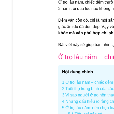
Ở trọ lâu năm, chiếc đệm thườn
3 năm trôi qua lúc nào không h
Đệm vẫn còn đó, chỉ là mỗi sá
giác ẩm dù đã dọn dẹp. Vậy vớ
khỏe mà vẫn phù hợp chi ph
Bài viết này sẽ giúp bạn nhìn 
Ở trọ lâu năm – ch
Nội dung chính
1
Ở trọ lâu năm – chiếc đệm 
2
Tuổi thọ trung bình của cá
3
Vì sao người ở trọ nên th
4
Những dấu hiệu rõ ràng cho
5
Ở trọ lâu năm: nên chọn l