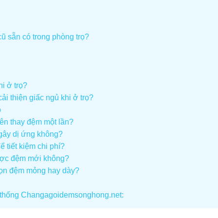
ũ sẵn có trong phòng trọ?
i ở trọ?
i thiện giấc ngủ khi ở trọ?
p
ên thay đệm một lần?
gây dị ứng không?
tiết kiệm chi phí?
ược đệm mới không?
họn đệm mỏng hay dày?
ệ thống Changagoidemsonghong.net: