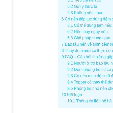
5.1
Tiêu chí nên có
5.2
Gợi ý thực tế
5.3
Không nên chọn
6
Có nên tiếp tục dùng đệm c
6.1
Có thể dùng tạm nếu:
6.2
Nên thay ngay nếu:
6.3
Giải pháp trung gian
7
Bao lâu nên vệ sinh đệm kh
8
Thay đệm mới có thực sự cả
9
FAQ – Câu hỏi thường gặ
9.1
Người ở trọ bao lâu n
9.2
Đệm phòng trọ cũ có 
9.3
Có nên mua đệm cũ để 
9.4
Topper có thay thế đ
9.5
Phòng trọ nhỏ nên c
10
Kết luận
10.1
Thông tin liên hệ h