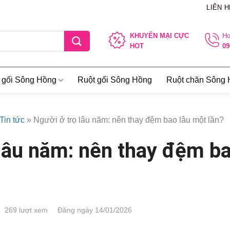
LIÊN H
KHUYẾN MẠI CỰC
Ho
HOT
09
 gối Sông Hồng
Ruột gối Sông Hồng
Ruột chăn Sông
Tin tức
»
Người ở trọ lâu năm: nên thay đệm bao lâu một lần?
 lâu năm: nên thay đệm b
269 lượt xem
Đăng ngày 14/01/2026