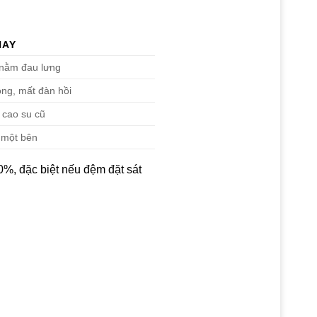
HAY
 nằm đau lưng
óng, mất đàn hồi
 cao su cũ
h một bên
0%, đặc biệt nếu đệm đặt sát