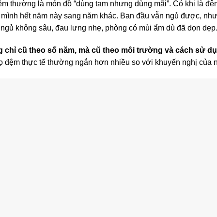
đệm thường là món đồ “dùng tạm nhưng dùng mãi”. Có khi là đệ
eo mình hết năm này sang năm khác. Ban đầu vẫn ngủ được, nh
 ngủ không sâu, đau lưng nhẹ, phòng có mùi ẩm dù đã dọn dẹp
 chỉ cũ theo số năm, mà cũ theo môi trường và cách sử d
thọ đệm thực tế thường ngắn hơn nhiều so với khuyến nghị của 