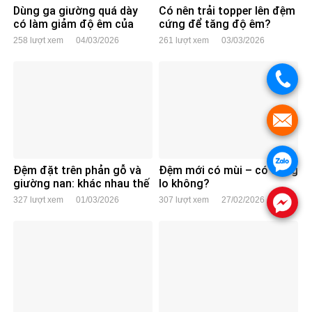
Dùng ga giường quá dày
Có nên trải topper lên đệm
có làm giảm độ êm của
cứng để tăng độ êm?
đệm không?
258 lượt xem
04/03/2026
261 lượt xem
03/03/2026
.
.
.
Đệm đặt trên phản gỗ và
Đệm mới có mùi – có đáng
giường nan: khác nhau thế
lo không?
nào?
327 lượt xem
01/03/2026
307 lượt xem
27/02/2026
.