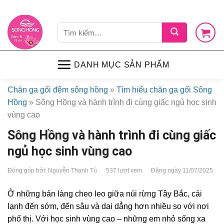
Skip
LIÊN HỆ
VỀ CHÚNG TÔI
CHÍNH SÁCH
TIN TỨC
SHOP
to
Tìm
content
kiếm:
DANH MỤC SẢN PHẨM
Chăn ga gối đệm sông hồng
»
Tìm hiểu chăn ga gối Sông
Hồng
»
Sông Hồng và hành trình đi cùng giấc ngủ học sinh
vùng cao
Sông Hồng và hành trình đi cùng giấc
ngủ học sinh vùng cao
Đóng góp bởi: Nguyễn Thanh Tú
537 lượt xem
Đăng ngày 11/07/2025
Ở những bản làng cheo leo giữa núi rừng Tây Bắc, cái
lạnh đến sớm, đến sâu và dai dẳng hơn nhiều so với nơi
phố thị. Với học sinh vùng cao – những em nhỏ sống xa