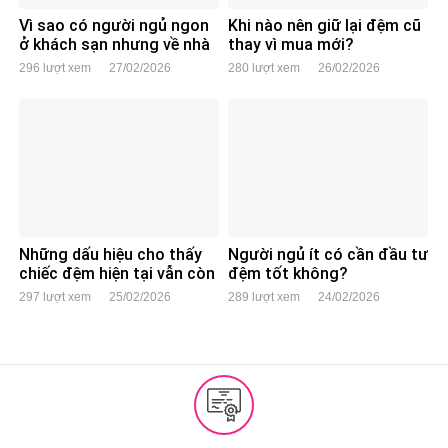
Vì sao có người ngủ ngon
Khi nào nên giữ lại đệm cũ
ở khách sạn nhưng về nhà
thay vì mua mới?
lại mất ngủ?
296 lượt xem
27/02/2026
280 lượt xem
26/02/2026
Những dấu hiệu cho thấy
Người ngủ ít có cần đầu tư
chiếc đệm hiện tại vẫn còn
đệm tốt không?
dùng tốt
297 lượt xem
25/02/2026
289 lượt xem
24/02/2026