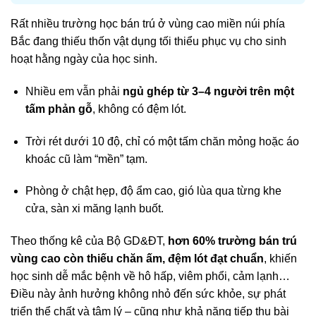
Rất nhiều trường học bán trú ở vùng cao miền núi phía
Bắc đang thiếu thốn vật dụng tối thiểu phục vụ cho sinh
hoạt hằng ngày của học sinh.
Nhiều em vẫn phải
ngủ ghép từ 3–4 người trên một
tấm phản gỗ
, không có đệm lót.
Trời rét dưới 10 độ, chỉ có một tấm chăn mỏng hoặc áo
khoác cũ làm “mền” tạm.
Phòng ở chật hẹp, độ ẩm cao, gió lùa qua từng khe
cửa, sàn xi măng lạnh buốt.
Theo thống kê của Bộ GD&ĐT,
hơn 60% trường bán trú
vùng cao còn thiếu chăn ấm, đệm lót đạt chuẩn
, khiến
học sinh dễ mắc bệnh về hô hấp, viêm phổi, cảm lạnh…
Điều này ảnh hưởng không nhỏ đến sức khỏe, sự phát
triển thể chất và tâm lý – cũng như khả năng tiếp thu bài