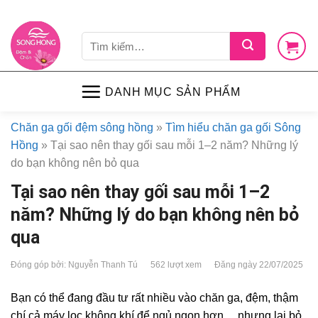
Skip
LIÊN HỆ
VỀ CHÚNG TÔI
CHÍNH SÁCH
TIN TỨC
SHOP
to
Tìm
content
kiếm:
DANH MỤC SẢN PHẨM
Chăn ga gối đệm sông hồng
»
Tìm hiểu chăn ga gối Sông
Hồng
»
Tại sao nên thay gối sau mỗi 1–2 năm? Những lý
do bạn không nên bỏ qua
Tại sao nên thay gối sau mỗi 1–2
năm? Những lý do bạn không nên bỏ
qua
Đóng góp bởi: Nguyễn Thanh Tú
562 lượt xem
Đăng ngày 22/07/2025
Bạn có thể đang đầu tư rất nhiều vào chăn ga, đệm, thậm
chí cả máy lọc không khí để ngủ ngon hơn… nhưng lại bỏ