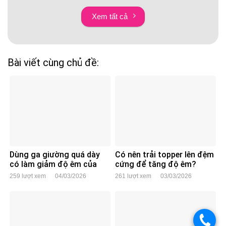
Xem tất cả
Bài viết cùng chủ đề:
Dùng ga giường quá dày
Có nên trải topper lên đệm
có làm giảm độ êm của
cứng để tăng độ êm?
đệm không?
259 lượt xem
04/03/2026
261 lượt xem
03/03/2026
.