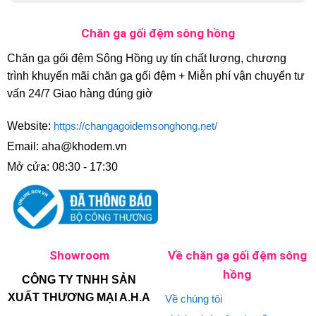
Chăn ga gối đệm sông hồng
Chăn ga gối đệm Sông Hồng uy tín chất lượng, chương
trình khuyến mãi chăn ga gối đệm + Miễn phí vận chuyển tư
vấn 24/7 Giao hàng đúng giờ
Website:
https://changagoidemsonghong.net/
Email: aha@khodem.vn
Mở cửa: 08:30 - 17:30
Showroom
Về chăn ga gối đệm sông
hồng
CÔNG TY TNHH SẢN
XUẤT THƯƠNG MẠI A.H.A
Về chúng tôi