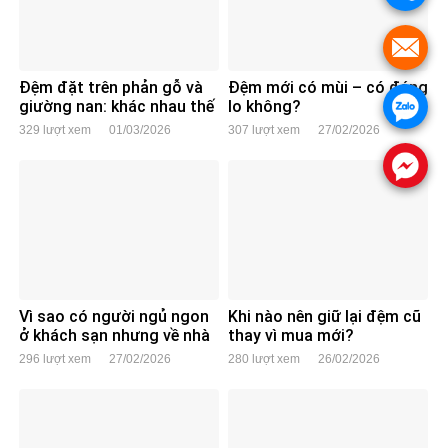
.
Đệm đặt trên phản gỗ và
Đệm mới có mùi – có đáng
giường nan: khác nhau thế
lo không?
.
nào?
329 lượt xem
01/03/2026
307 lượt xem
27/02/2026
.
Vì sao có người ngủ ngon
Khi nào nên giữ lại đệm cũ
ở khách sạn nhưng về nhà
thay vì mua mới?
lại mất ngủ?
296 lượt xem
27/02/2026
280 lượt xem
26/02/2026