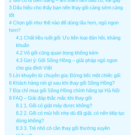
2
Gối cũ bị biến dạng – âm thầm làm đau cổ, vai gáy
3
Dấu hiệu cho thấy bạn nên thay gối càng sớm càng
tốt
4
Chọn gối như thế nào để dùng lâu hơn, ngủ ngon
hơn?
4.1
Chất liệu ruột gối: Ưu tiên loại đàn hồi, kháng
khuẩn
4.2
Vỏ gối cũng quan trọng không kém
4.3
Gợi ý: Gối Sông Hồng – giải pháp ngủ ngon
cho gia đình Việt
5
Lời khuyên từ chuyên gia: Đừng tiếc một chiếc gối
6
Khách hàng nói gì sau khi thay gối Sông Hồng?
7
Địa chỉ mua gối Sông Hồng chính hãng tại Hà Nội
8
FAQ – Giải đáp thắc mắc khi thay gối
8.1
1. Gối có giặt máy được không?
8.2
2. Gối có mùi hôi nhẹ dù đã giặt, có nên tiếp tục
dùng không?
8.3
3. Trẻ nhỏ có cần thay gối thường xuyên