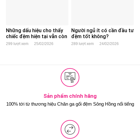
Những dấu hiệu cho thấy
Người ngủ ít có cần đầu tư
chiếc đệm hiện tại vẫn còn
đệm tốt không?
dùng tốt
299 lượt xem
25/02/2026
289 lượt xem
24/02/2026
Sản phẩm chính hãng
100% tới từ thương hiệu Chăn ga gối đệm Sông Hồng nổi tiếng