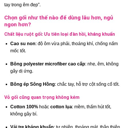
tay trong êm đẹp”.
Chọn gối như thế nào để dùng lâu hơn, ngủ
ngon hơn?
Chất liệu ruột gối: Ưu tiên loại đàn hồi, kháng khuẩn
Cao su non
: độ ôm vừa phải, thoáng khí, chống nấm
mốc tốt.
Bông polyester microfiber cao cấp
: nhẹ, êm, không
gây dị ứng.
Bông ép Sông Hồng
: chắc tay, hỗ trợ cột sống cổ tốt.
Vỏ gối cũng quan trọng không kém
Cotton 100%
hoặc
cotton lụa
: mềm, thấm hút tốt,
không gây bí.
Vải tre kháng khuẩn
: tự nhiên, thoáng mát, thân thiện