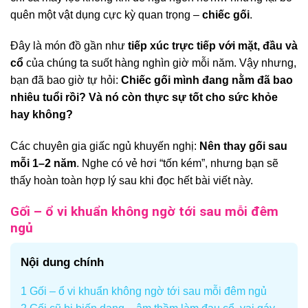
quên một vật dụng cực kỳ quan trọng –
chiếc gối
.
Đây là món đồ gần như
tiếp xúc trực tiếp với mặt, đầu và
cổ
của chúng ta suốt hàng nghìn giờ mỗi năm. Vậy nhưng,
bạn đã bao giờ tự hỏi:
Chiếc gối mình đang nằm đã bao
nhiêu tuổi rồi? Và nó còn thực sự tốt cho sức khỏe
hay không?
Các chuyên gia giấc ngủ khuyến nghị:
Nên thay gối sau
mỗi 1–2 năm
. Nghe có vẻ hơi “tốn kém”, nhưng bạn sẽ
thấy hoàn toàn hợp lý sau khi đọc hết bài viết này.
Gối – ổ vi khuẩn không ngờ tới sau mỗi đêm
ngủ
Nội dung chính
1
Gối – ổ vi khuẩn không ngờ tới sau mỗi đêm ngủ