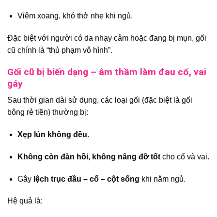
Viêm xoang, khó thở nhẹ khi ngủ.
Đặc biệt với người có da nhạy cảm hoặc đang bị mụn, gối
cũ chính là “thủ phạm vô hình”.
Gối cũ bị biến dạng – âm thầm làm đau cổ, vai
gáy
Sau thời gian dài sử dụng, các loại gối (đặc biệt là gối
bông rẻ tiền) thường bị:
Xẹp lún không đều
.
Không còn đàn hồi, không nâng đỡ tốt
cho cổ và vai.
Gây
lệch trục đầu – cổ – cột sống
khi nằm ngủ.
Hệ quả là: