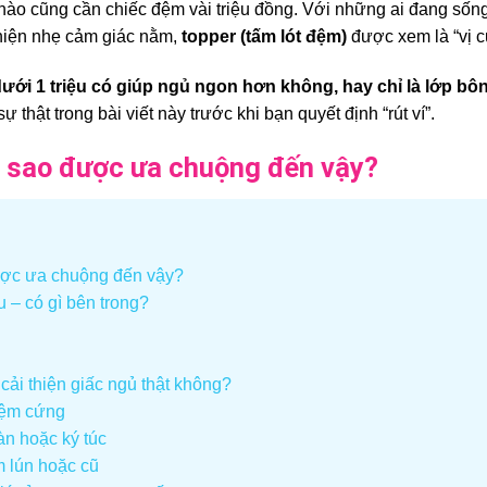
nào cũng cần chiếc đệm vài triệu đồng. Với những ai đang sốn
thiện nhẹ cảm giác nằm,
topper (tấm lót đệm)
được xem là “vị cứ
 dưới 1 triệu có giúp ngủ ngon hơn không, hay chỉ là lớp
ự thật trong bài viết này trước khi bạn quyết định “rút ví”.
 vì sao được ưa chuộng đến vậy?
được ưa chuộng đến vậy?
u – có gì bên trong?
 cải thiện giấc ngủ thật không?
đệm cứng
n hoặc ký túc
 lún hoặc cũ