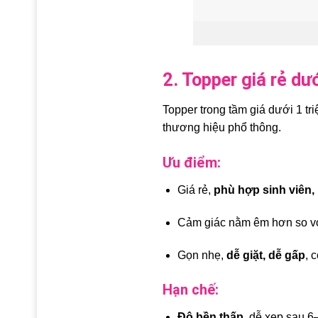
2. Topper giá rẻ dướ
Topper trong tầm giá dưới 1 t
thương hiệu phổ thông.
Ưu điểm:
Giá rẻ,
phù hợp sinh viên,
Cảm giác nằm êm hơn so v
Gọn nhẹ,
dễ giặt, dễ gấp
, 
Hạn chế:
Độ bền thấp
, dễ xẹp sau 6