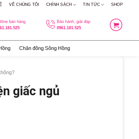
Ệ
VỀ CHÚNG TÔI
CHÍNH SÁCH
TIN TỨC
SHOP
tline bán hàng
Bảo hành, giải đáp
61.181.525
0961.181.525
 Hồng
Chăn đông Sông Hồng
 không?
iện giấc ngủ