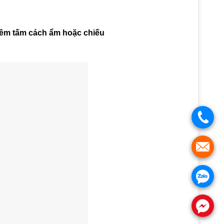
hêm tấm cách ẩm hoặc chiếu
.
.
.
.