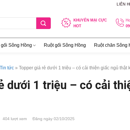
LIÊN H
KHUYẾN MẠI CỰC
Ho
HOT
09
 gối Sông Hồng
Ruột gối Sông Hồng
Ruột chăn Sông
Tin tức
»
Topper giá rẻ dưới 1 triệu – có cải thiện giấc ngủ thật
ẻ dưới 1 triệu – có cải th
404 lượt xem
Đăng ngày 02/10/2025