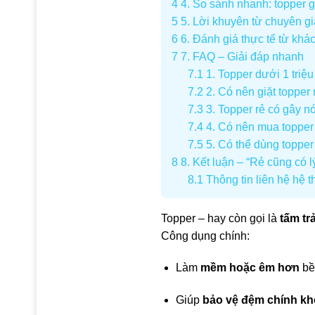
4
4. So sánh nhanh: topper g
5
5. Lời khuyên từ chuyên gi
6
6. Đánh giá thực tế từ khá
7
7. FAQ – Giải đáp nhanh
7.1
1. Topper dưới 1 triệ
7.2
2. Có nên giặt topper
7.3
3. Topper rẻ có gây 
7.4
4. Có nên mua topper
7.5
5. Có thể dùng toppe
8
8. Kết luận – “Rẻ cũng có l
8.1
Thông tin liên hệ hệ
Topper – hay còn gọi là
tấm tr
Công dụng chính:
Làm
mềm hoặc êm hơn
bề
Giúp
bảo vệ đệm chính khỏ