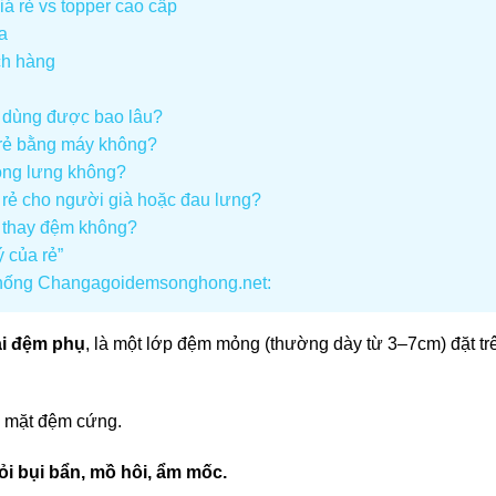
iá rẻ vs topper cao cấp
a
ch hàng
u dùng được bao lâu?
 rẻ bằng máy không?
nóng lưng không?
 rẻ cho người già hoặc đau lưng?
r thay đệm không?
ý của rẻ”
 thống Changagoidemsonghong.net:
ải đệm phụ
, là một lớp đệm mỏng (thường dày từ 3–7cm) đặt t
 mặt đệm cứng.
i bụi bẩn, mồ hôi, ẩm mốc.