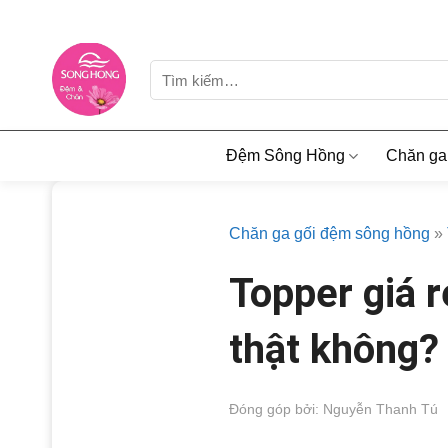
Skip
to
content
Tìm
kiếm:
Đệm Sông Hồng
Chăn ga
Chăn ga gối đệm sông hồng
»
Topper giá r
thật không?
Đóng góp bởi: Nguyễn Thanh Tú