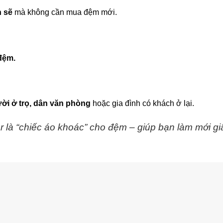
h sẽ
mà không cần mua đệm mới.
 đệm.
ười ở trọ, dân văn phòng
hoặc gia đình có khách ở lại.
r là “chiếc áo khoác” cho đệm – giúp bạn làm mới g