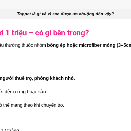
Topper là gì và vì sao được ưa chuộng đến vậy?
i 1 triệu – có gì bên trong?
riệu thường thuộc nhóm
bông ép hoặc microfiber mỏng (3–5c
 người thuê trọ, phòng khách nhỏ.
ới đệm cứng hoặc sàn.
có thể mang theo khi chuyển trọ.
–12 tháng.